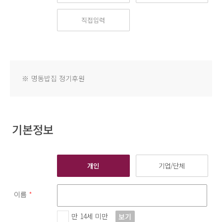
※
명동밥집 정기후원
기본정보
개인
기업/단체
이름
*
만 14세 미만
보기