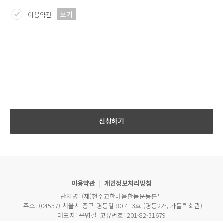
보기
이용약관
신청하기
이용약관
|
개인정보처리방침
단체명:
(재)천주교한마음한몸운동본부
주소:
(04537) 서울시 중구 명동길 80 413호 (명동2가, 가톨릭회관)
대표자:
윤병길
고유번호:
201-82-31679