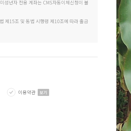
미성년자 전용 계좌는 CMS자동이체신청이 불
 제15조 및 동법 시행령 제10조에 따라 출금
이용약관
보기