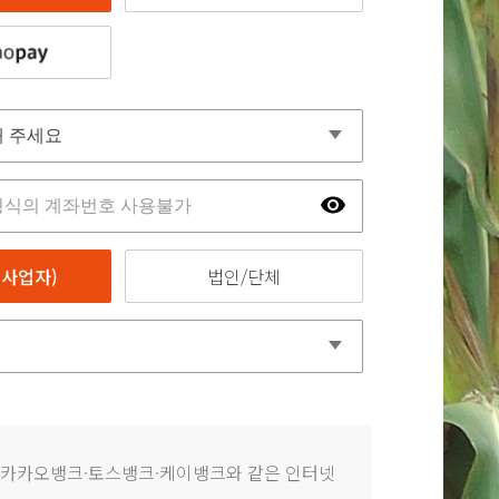
사업자)
법인/단체
 카카오뱅크·토스뱅크·케이뱅크와 같은 인터넷