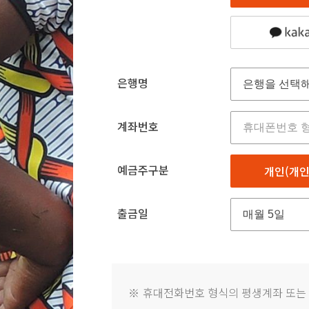
은행명
계좌번호
예금주구분
개인(개인
출금일
※
휴대전화번호 형식의 평생계좌 또는