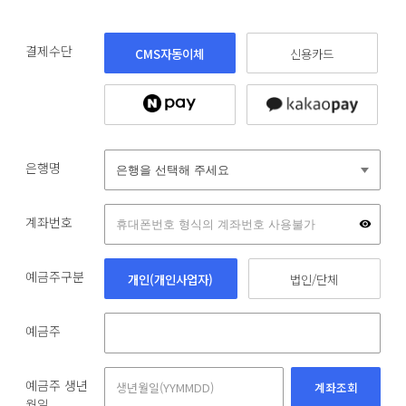
결제수단
CMS자동이체
신용카드
은행명
계좌번호
예금주구분
개인(개인사업자)
법인/단체
예금주
예금주 생년
계좌조회
월일