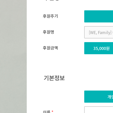
후원주기
후원명
후원금액
35,000원
기본정보
개
이름
*