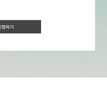
신청하기
방정환
고유번호:
101-82-14477