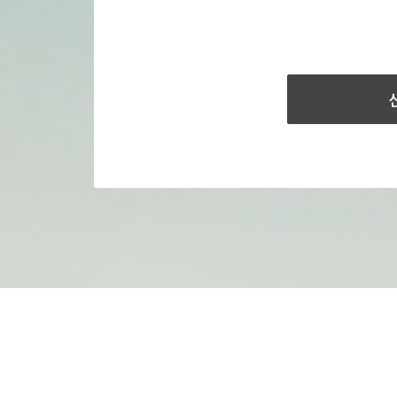
 금천구 가산디지털1로 145, 1604호(가산동, 에이스하이엔드타워3차)
대표자: