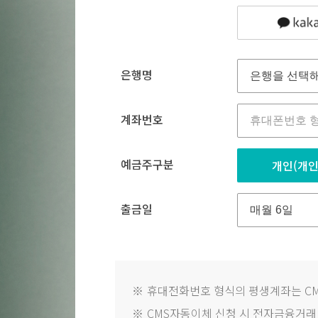
은행명
계좌번호
예금주구분
개인(개인
출금일
※
휴대전화번호 형식의 평생계좌는 C
※
CMS자동이체 신청 시 전자금융거래법