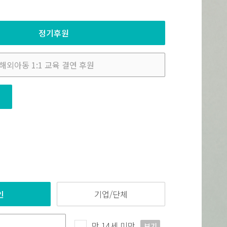
정기후원
인
기업/단체
만 14세 미만
보기