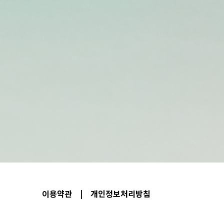
이용약관
|
개인정보처리방침
단체명:
사단법인 세계교육문화원
주소:
(08506) 서울특별시
Tel:
1522-3959
Email:
master@weca.or.kr