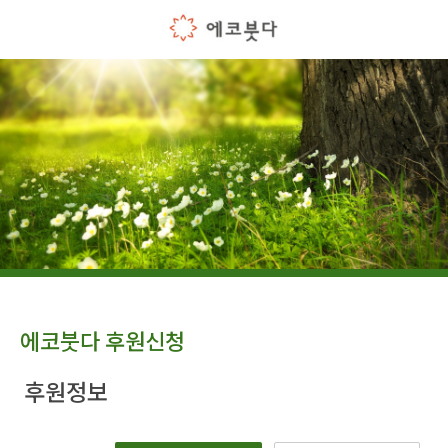
에코붓다 후원신청
후원정보