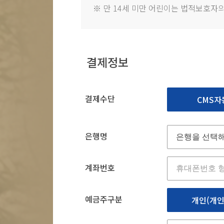
※
만 14세 미만 어린이는 법적보호자의
결제정보
결제수단
CMS자
은행명
계좌번호
예금주구분
개인(개인