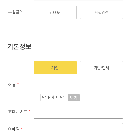
후원금액
5,000원
기본정보
개인
기업/단체
이름
*
만 14세 미만
보기
휴대폰번호
*
이메일
*