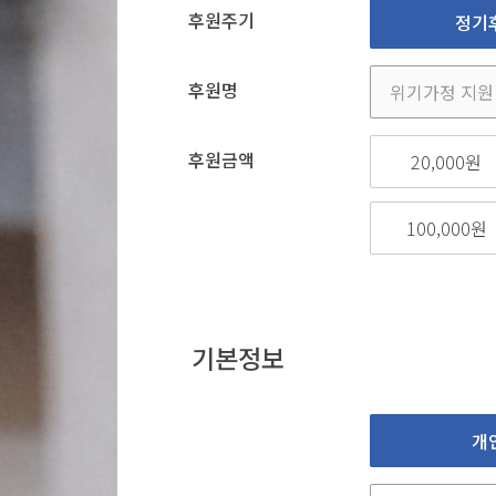
후원주기
정기
후원명
후원금액
20,000원
100,000원
기본정보
개