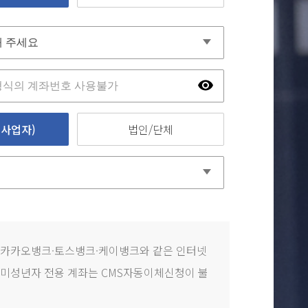
사업자)
법인/단체
 카카오뱅크·토스뱅크·케이뱅크와 같은 인터넷
미성년자 전용 계좌는 CMS자동이체신청이 불