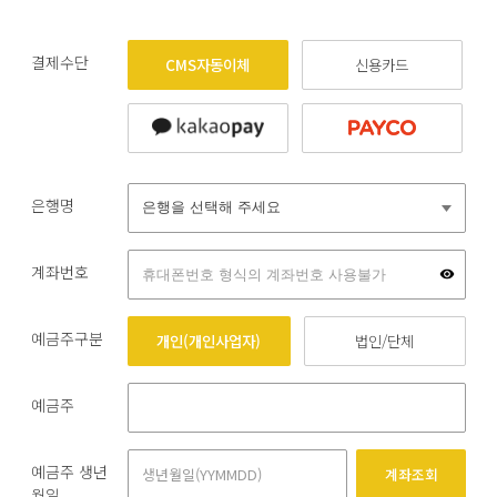
결제수단
CMS자동이체
신용카드
은행명
계좌번호
예금주구분
개인(개인사업자)
법인/단체
예금주
예금주 생년
계좌조회
월일