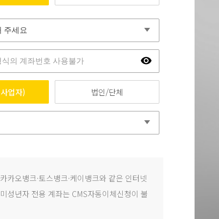
사업자)
법인/단체
 카카오뱅크·토스뱅크·케이뱅크와 같은 인터넷
미성년자 전용 계좌는 CMS자동이체신청이 불