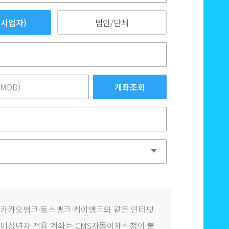
사업자)
법인/단체
계좌조회
 카카오뱅크·토스뱅크·케이뱅크와 같은 인터넷
미성년자 전용 계좌는 CMS자동이체신청이 불