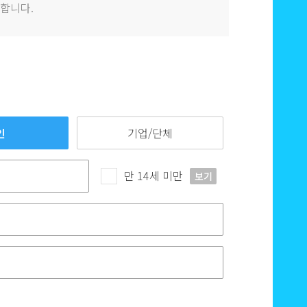
합니다.
인
기업/단체
만 14세 미만
보기