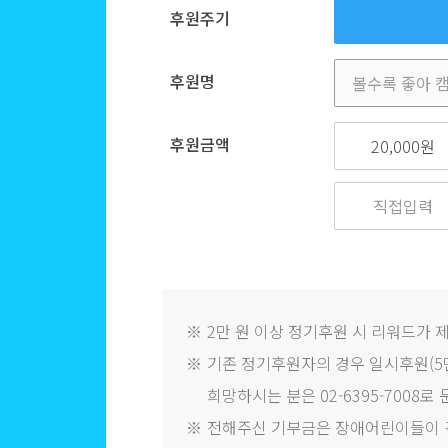
후원주기
후원명
후원금액
20,000원
※
2만 원 이상 정기후원 시 리워드가 
※
기존 정기후원자의 경우 일시후원(5만
희망하시는 분은 02-6395-7008로
※
전해주신 기부금은 장애어린이들이 걱