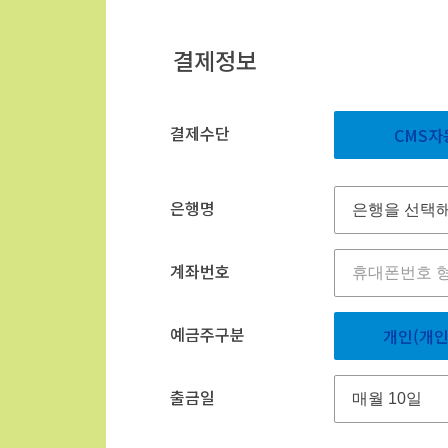
결제정보
결제수단
CMS자
은행명
계좌번호
예금주구분
개인(개인
출금일