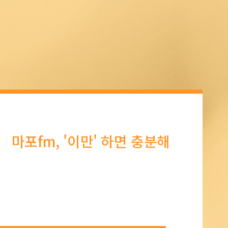
마포fm, '이만' 하면 충분해