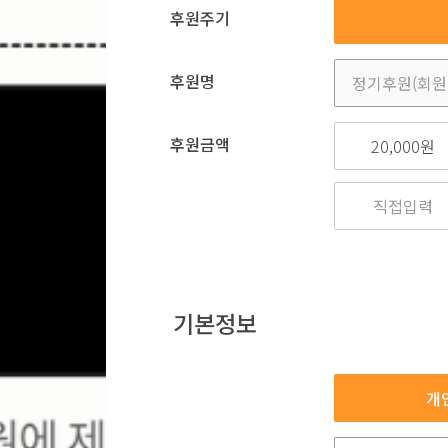
후원주기
후원명
후원금액
20,000원
기본정보
개