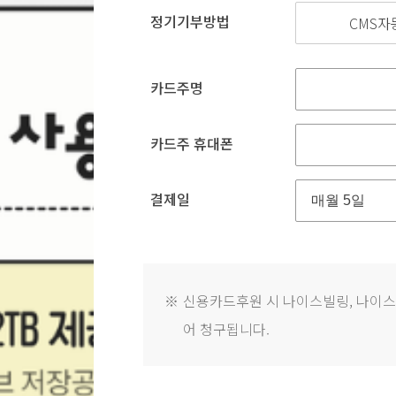
정기기부방법
CMS자
카드주명
카드주 휴대폰
결제일
※
신용카드후원 시 나이스빌링, 나이스_
어 청구됩니다.