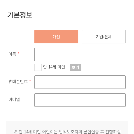
기본정보
개인
기업/단체
이름
*
만 14세 미만
보기
휴대폰번호
*
이메일
※
만 14세 미만 어린이는 법적보호자의 본인인증 후 진행하실