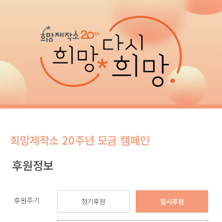
희망제작소 20주년 모금 캠페인
후원정보
후원주기
정기후원
일시후원