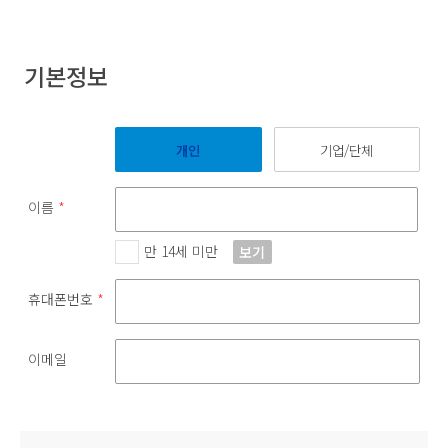
기본정보
개인
기업/단체
이름
*
만 14세 미만
보기
휴대폰번호
*
이메일