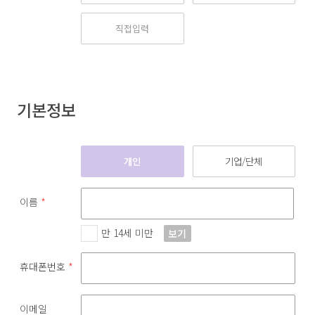
기본정보
개인
기업/단체
이름
*
만 14세 미만
보기
휴대폰번호
*
이메일